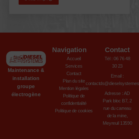
Navigation
Contact
Accueil
Tél : 06 76 48
Services
30 23
Maintenance &
Contact
Email :
installation
Plan du site
contactds@dieselsysteme
groupe
Mention légales
Adresse : AD
électrogène
Politique de
Park bloc B7, 2
confidentialité
rue du carreau
Politique de cookies
de la mine,
Meyreuil 13590