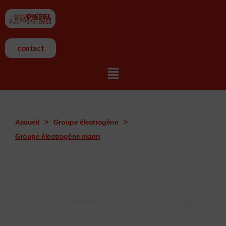
Aller
au
contenu
contact
Menu
Accueil
>
Groupe électrogène
>
Groupe électrogène marin