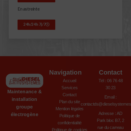
En astreinte
24h/24h 7j/7
Navigation
Contact
Accueil
Tél : 06 76 48
Services
30 23
Maintenance &
Contact
Email :
installation
Plan du site
contactds@dieselsysteme
groupe
Mention légales
Adresse : AD
électrogène
Politique de
Park bloc B7, 2
confidentialité
rue du carreau
Politique de cookies