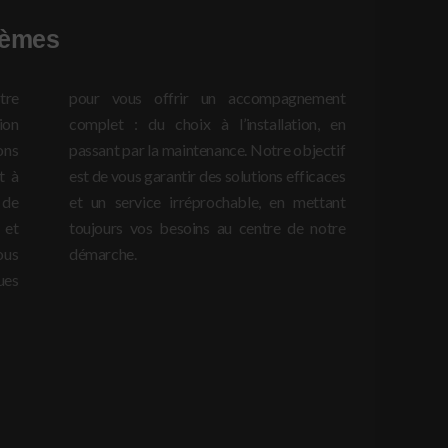
tèmes
tre
ent
ion
 en
ons
tif
t à
ces
 de
ant
 et
tre
ous
démarche.
ues