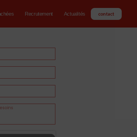
achées
Recrutement
Actualités
contact