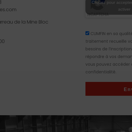
i
3
Cliquez pour accepter
p
mes.com
activer
t
i
arreau de la Mine Bloc
o
n
A
CUMFIN en sa qualit
d
c
:00
traitement recueille v
e
c
v
besoins de l’inscriptio
e
o
p
répondre à vos demand
s
t
vous pouvez accéder à
b
a
e
confidentialité.
t
s
i
o
o
i
En
n
n
s