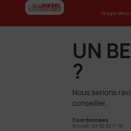
Aller
au
Groupe électr
contenu
UN B
?
Nous serions rav
conseiller.
Coordonnées
Accueil : 04 92 92 17 76