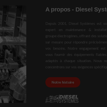
A propos - Diesel Sys
Depuis 2001, Diesel Systèmes est vo
pour vous offrir un accompagnem
expert en maintenance & installat
complet : du choix à l’installation,
groupe électrogènes, offrant des soluti
passant par la maintenance. Notre objec
sur mesure pour répondre précisémen
est de vous garantir des solutions effica
vos besoins. Notre engagement est
et un service irréprochable, en mett
vous fournir des équipements fiables
toujours vos besoins au centre de no
adaptés à chaque situation. Nous n
concentrons sur vos exigences spécifiq
Notre histoire