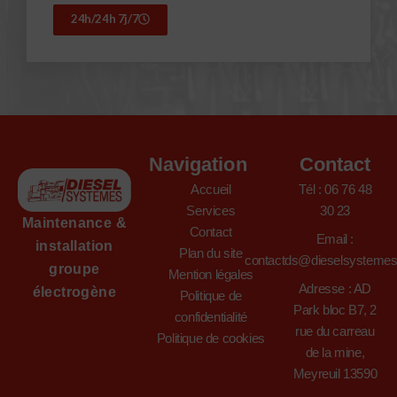
24h/24h 7j/7
Navigation
Contact
Accueil
Tél : 06 76 48
Services
30 23
Maintenance &
Contact
Email :
installation
Plan du site
contactds@dieselsysteme
groupe
Mention légales
Adresse : AD
électrogène
Politique de
Park bloc B7, 2
confidentialité
rue du carreau
Politique de cookies
de la mine,
Meyreuil 13590