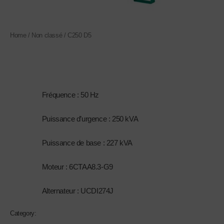
Home
/
Non classé
/ C250 D5
Non classé
C250 D5
1.
Fréquence : 50 Hz
2.
Puissance d’urgence : 250 kVA
3.
Puissance de base : 227 kVA
4.
Moteur : 6CTAA8.3-G9
5.
Alternateur : UCDI274J
Category:
Non classé