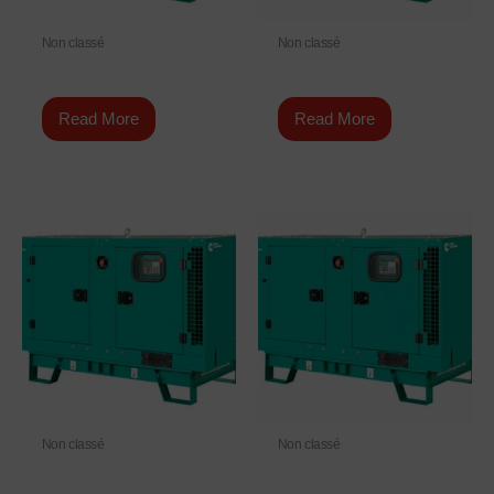
Non classé
Non classé
C44 D5e
C275 D5e
Read More
Read More
Non classé
Non classé
C300 D5B
C250 D5e