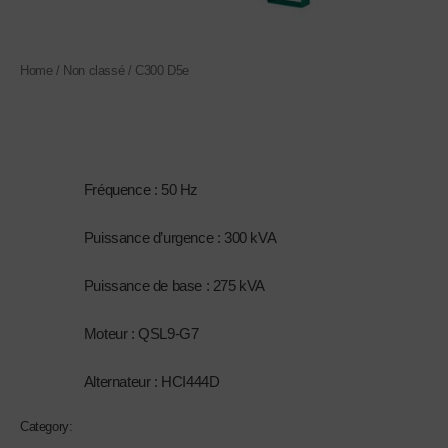
Home
/
Non classé
/ C300 D5e
Non classé
C300 D5e
1.
Fréquence : 50 Hz
2.
Puissance d’urgence : 300 kVA
3.
Puissance de base : 275 kVA
4.
Moteur : QSL9-G7
5.
Alternateur : HCI444D
Category:
Non classé