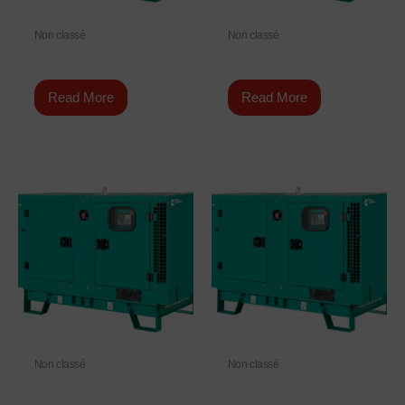
Non classé
Non classé
C220 D5e
C200 D5e
Read More
Read More
Non classé
Non classé
C300 D5
C66 D5e