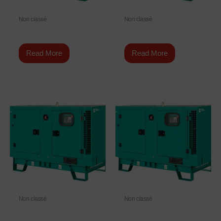
Non classé
Non classé
C175 D5e
C38 D5
Read More
Read More
Non classé
Non classé
C250 D5
C300 D5e