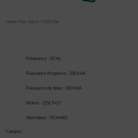
Home
/
Non classé
/ C330 D5e
Non classé
C330 D5e
1.
Fréquence : 50 Hz
2.
Puissance d’urgence : 330 kVA
3.
Puissance de base : 300 kVA
4.
Moteur : QSL9-G7
5.
Alternateur : HCI444D
Category:
Non classé