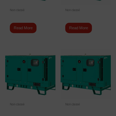
Non classé
Non classé
C150 D5
C275 D5B
Read More
Read More
Non classé
Non classé
C55 D5L
C300 D5