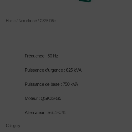
Home
/
Non classé
/ C825 D5e
Non classé
C825 D5e
1.
Fréquence : 50 Hz
2.
Puissance d’urgence : 825 kVA
3.
Puissance de base : 750 kVA
4.
Moteur : QSK23-G9
5.
Alternateur : S6L1-C41
Category:
Non classé