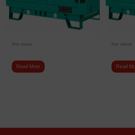
Non classé
Non classé
DQGAN
DQKAG
Read More
Read Mo