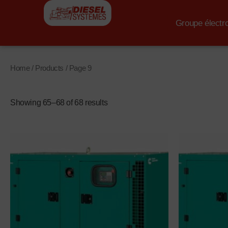
Aller
au
Groupe électr
contenu
Home
/
Products
/ Page 9
Showing 65–68 of 68 results