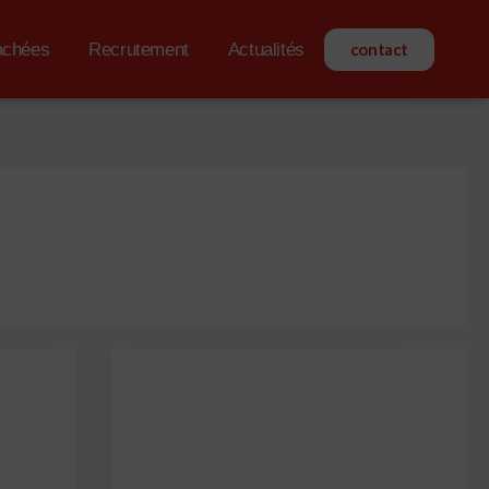
achées
Recrutement
Actualités
contact
Non attribué
QD 22,5/27/29 kW
Par
admin3122
/
12 septembre 2024