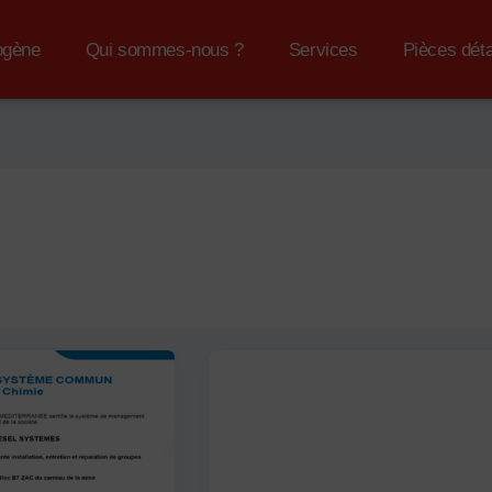
Ouvrir Groupe Électrogène
Ouvrir Qui Sommes-Nous ?
Ouvrir Services
ogène
Qui sommes-nous ?
Services
Pièces dét
ribué
Non attribué
QD 40-110 kW
Par
admin3122
/
12 septembre 2024