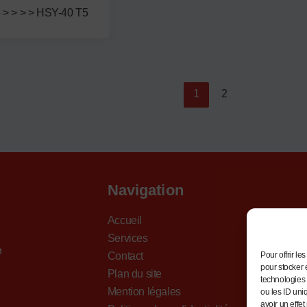
 > > > > HSY-40 T5
1
2
Navigation
Accueil
Services
e
Contact
Pour offrir l
pour stocker 
Plan du site
technologies 
Mention légales
ou les ID uni
avoir un effet