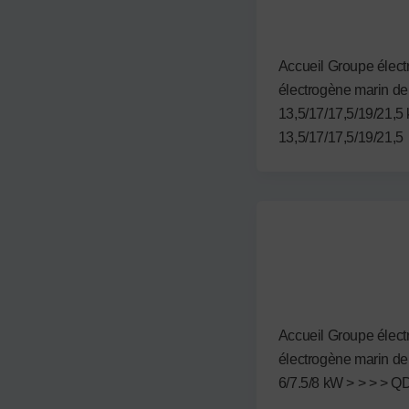
QD 13,5/17/17,5
Par
admin3122
/
12 sept
Accueil Groupe élec
électrogène marin d
13,5/17/17,5/19/21,5
13,5/17/17,5/19/21,5
Non attribué
QD 6/7.5/8 kW
Par
admin3122
/
12 sept
Accueil Groupe élec
électrogène marin d
6/7.5/8 kW > > > > QD