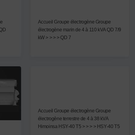
QD 7 à 9 kW
Par
admin3122
/
12 septembre 2024
pe
Accueil Groupe électrogène Groupe
 QD
électrogène marin de 4 à 110 kVA QD 7/9
kW > > > > QD 7
Non attribué
HSY-40 T5
Par
admin3122
/
9 septembre 2024
Accueil Groupe électrogène Groupe
électrogène terrestre de 4 à 38 kVA
Himoinsa HSY-40 T5 > > > > HSY-40 T5