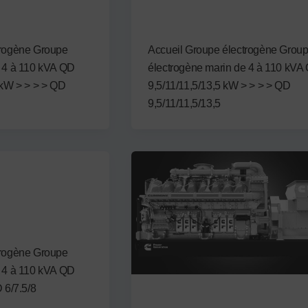
/19/21,5 kW
QD 9,5/11/11,5/13,5 kW
embre 2024
Par
admin3122
/
12 septembre 2024
trogène Groupe
Accueil Groupe électrogène Grou
e 4 à 110 kVA QD
électrogène marin de 4 à 110 kVA
 kW > > > > QD
9,5/11/11,5/13,5 kW > > > > QD
9,5/11/11,5/13,5
embre 2024
trogène Groupe
e 4 à 110 kVA QD
 6/7.5/8
Non attribué