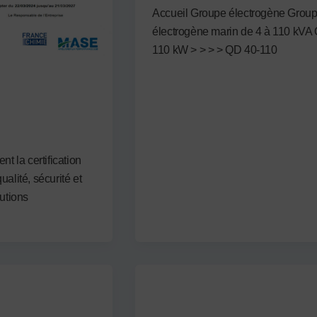
Accueil Groupe électrogène Grou
électrogène marin de 4 à 110 kVA
110 kW > > > > QD 40-110
se
embre 2024
t la certification
alité, sécurité et
utions
Non attribué