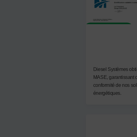
Non attribué
Certification Ma
Par
admin3122
/
19 sept
Diesel Systèmes obtien
MASE, garantissant qu
conformité de nos sol
énergétiques.
Non attribué