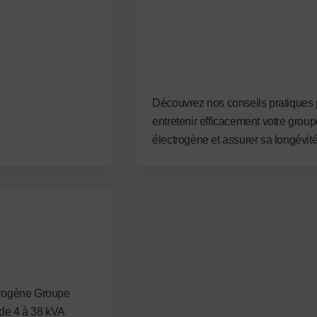
5 conseils essentiels pour
l’entretien de votre groupe
électrogène​
Par
admin3122
/
10 septembre 2024
Découvrez nos conseils pratiques
entretenir efficacement votre grou
électrogène et assurer sa longévité
mbre 2024
trogène Groupe
 de 4 à 38 kVA