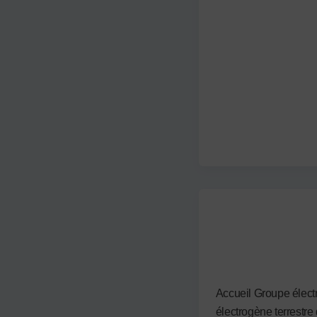
Non attribué
HSY-40 T5
Par
admin3122
/
9 septe
Accueil Groupe élec
électrogène terrestre