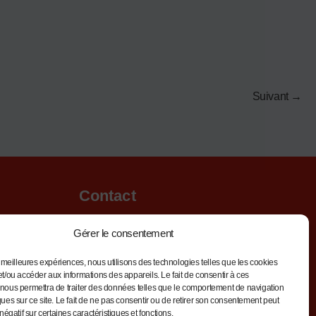
Suivant
→
Contact
Tél : 06 76 48 30 23
Gérer le consentement
Email :
es meilleures expériences, nous utilisons des technologies telles que les cookies
contactds@dieselsystemes.com
et/ou accéder aux informations des appareils. Le fait de consentir à ces
nous permettra de traiter des données telles que le comportement de navigation
Adresse : AD Park bloc B7,
ques sur ce site. Le fait de ne pas consentir ou de retirer son consentement peut
2 rue du carreau de la mine,
 négatif sur certaines caractéristiques et fonctions.