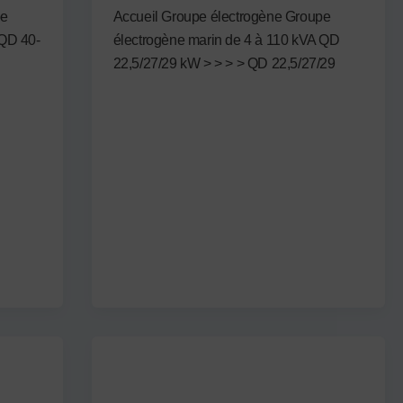
pe
Accueil Groupe électrogène Groupe
 QD 40-
électrogène marin de 4 à 110 kVA QD
22,5/27/29 kW > > > > QD 22,5/27/29
Non attribué