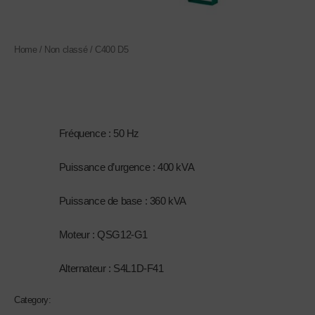
Home
/
Non classé
/ C400 D5
Non classé
C400 D5
1.
Fréquence : 50 Hz
2.
Puissance d’urgence : 400 kVA
3.
Puissance de base : 360 kVA
4.
Moteur : QSG12-G1
5.
Alternateur : S4L1D-F41
Category:
Non classé