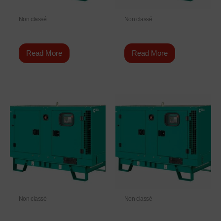
Non classé
Non classé
C66 D5e
C150 D5
Read More
Read More
Non classé
Non classé
C175 D5e
C200 D5e