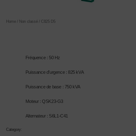
Home
/
Non classé
/ C825 D5
Non classé
C825 D5
1.
Fréquence : 50 Hz
2.
Puissance d’urgence : 825 kVA
3.
Puissance de base : 750 kVA
4.
Moteur : QSK23-G3
5.
Alternateur : S6L1-C41
Category:
Non classé