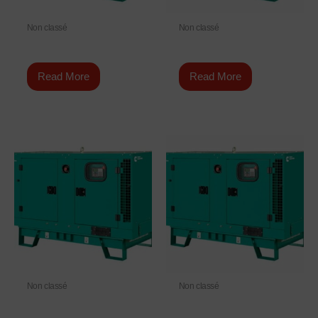
Non classé
Non classé
C150 D5
C44 D5e
Read More
Read More
Non classé
Non classé
C220 D5e
C200 D5e